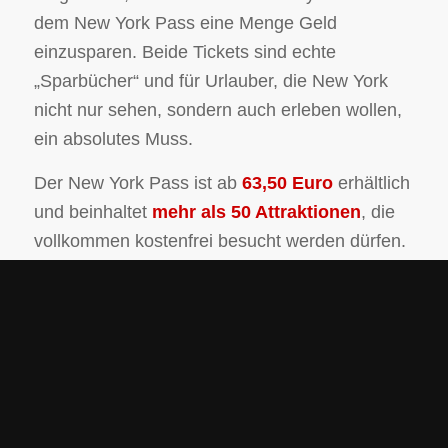
dem New York Pass eine Menge Geld
einzusparen. Beide Tickets sind echte
„Sparbücher“ und für Urlauber, die New York
nicht nur sehen, sondern auch erleben wollen,
ein absolutes Muss.
Der New York Pass ist ab
63,50 Euro
erhältlich
und beinhaltet
mehr als 50 Attraktionen
, die
vollkommen kostenfrei besucht werden dürfen.
Beispielsweise können Besucher mit dem New
York Pass einen Blick von der
Aussichtsplattform des Empire State Buildings
werfen, das Museum of Modern Art besichtigen
oder einen Rundgang im Wachsfigurenmuseum
Madame Tussaud’s unternehmen.