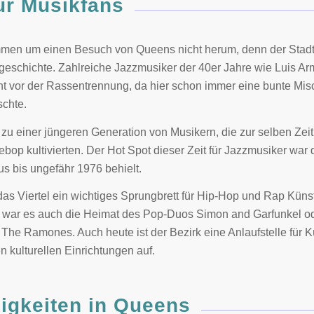
ür Musikfans
men um einen Besuch von Queens nicht herum, denn der Stadttei
geschichte. Zahlreiche Jazzmusiker der 40er Jahre wie Luis Ar
cht vor der Rassentrennung, da hier schon immer eine bunte Mi
schte.
u einer jüngeren Generation von Musikern, die zur selben Zeit
op kultivierten. Der Hot Spot dieser Zeit für Jazzmusiker war 
us bis ungefähr 1976 behielt.
 das Viertel ein wichtiges Sprungbrett für Hip-Hop und Rap Kün
 war es auch die Heimat des Pop-Duos Simon and Garfunkel od
The Ramones. Auch heute ist der Bezirk eine Anlaufstelle für K
n kulturellen Einrichtungen auf.
gkeiten in Queens