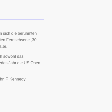
den sich die berühmten
nten Fernsehserie „30
aße.
ich sowohl das
jedes Jahr die US Open
ohn F. Kennedy