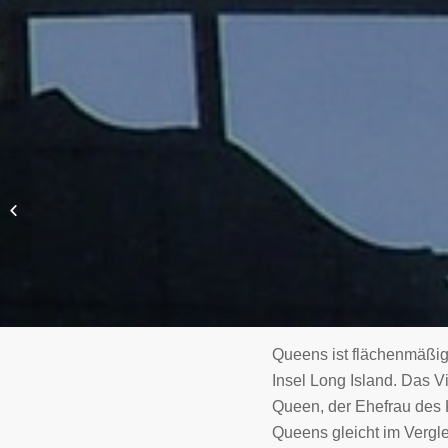
Der Stadtteil Brooklyn
Queens ist flächenmäßig 
Insel Long Island. Das 
Queen, der Ehefrau des K
Queens gleicht im Vergl