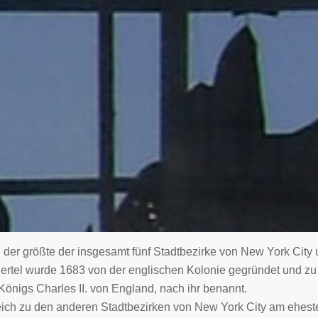
der größte der insgesamt fünf Stadtbezirke von New York City 
Viertel wurde 1683 von der englischen Kolonie gegründet und z
önigs Charles II. von England, nach ihr benannt.
eich zu den anderen Stadtbezirken von New York City am eheste