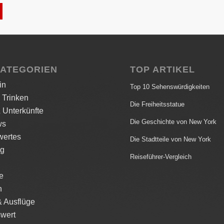
KATEGORIEN
TOP ARTIKEL
in
Top 10 Sehenswürdigkeiten
 Trinken
Die Freiheitsstatue
 Unterkünfte
Die Geschichte von New York
ws
ertes
Die Stadtteile von New York
ng
Reiseführer-Vergleich
le
n
& Ausflüge
wert