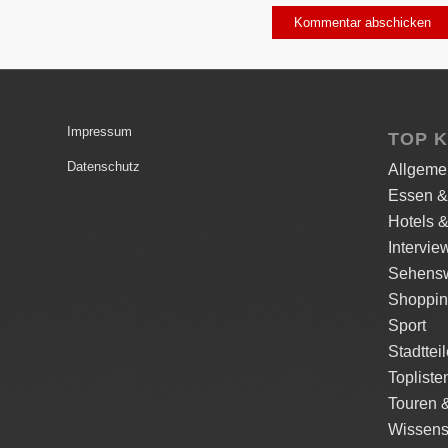
Impressum
TOP 
Datenschutz
Allgeme
Essen &
Hotels &
Intervie
Sehensw
Shoppi
Sport
Stadttei
Topliste
Touren 
Wissens