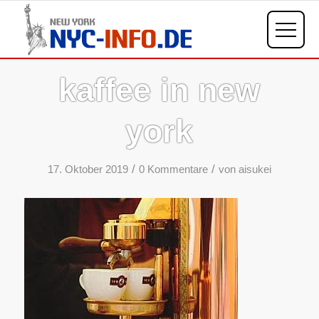
kaffee in new
york
/
/
17. Oktober 2019
0 Kommentare
von
aisukei