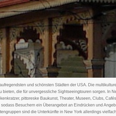
aufregendsten und schönsten Städten der USA. Die multikulture
zu bieten, die für unvergessliche Sightseeingtouren sorgen. In
enkratzer, pittoreske Baukunst, Theater, Museen, Clubs, Café
 sodass Besuchern ein Überangebot an Eindrücken und Angebot
engruppen sind die Unterkünfte in New York allerdings vielfach