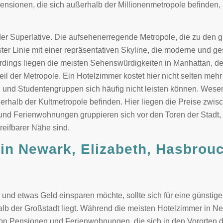
sionen, die sich außerhalb der Millionenmetropole befinden, 
der Superlative. Die aufsehenerregende Metropole, die zu den 
rster Linie mit einer repräsentativen Skyline, die moderne und 
erdings liegen die meisten Sehenswürdigkeiten in Manhattan, d
teil der Metropole. Ein Hotelzimmer kostet hier nicht selten meh
n und Studentengruppen sich häufig nicht leisten können. Wesen
ßerhalb der Kultmetropole befinden. Hier liegen die Preise zwi
und Ferienwohnungen gruppieren sich vor den Toren der Stadt,
reifbarer Nähe sind.
 in Newark, Elizabeth, Hasbrouc
e
nd etwas Geld einsparen möchte, sollte sich für eine günstige
alb der Großstadt liegt. Während die meisten Hotelzimmer in N
von Pensionen und Ferienwohnungen, die sich in den Vororten d