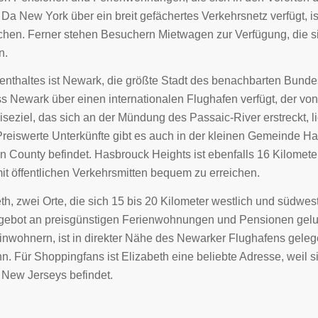
 Da New York über ein breit gefächertes Verkehrsnetz verfügt, i
chen. Ferner stehen Besuchern Mietwagen zur Verfügung, die si
n.
fenthaltes ist Newark, die größte Stadt des benachbarten Bund
ass Newark über einen internationalen Flughafen verfügt, der vo
seziel, das sich an der Mündung des Passaic-River erstreckt, l
reiswerte Unterkünfte gibt es auch in der kleinen Gemeinde Ha
n County befindet. Hasbrouck Heights ist ebenfalls 16 Kilomet
it öffentlichen Verkehrsmitten bequem zu erreichen.
h, zwei Orte, die sich 15 bis 20 Kilometer westlich und südwes
gebot an preisgünstigen Ferienwohnungen und Pensionen gelun
inwohnern, ist in direkter Nähe des Newarker Flughafens geleg
 Für Shoppingfans ist Elizabeth eine beliebte Adresse, weil si
 New Jerseys befindet.