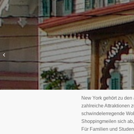
ESTA für die USA
New York gehört zu den 
zahlreiche Attraktionen 
schwindelerregende Wolk
Shoppingmeilen sich ab,
Für Familien und Student