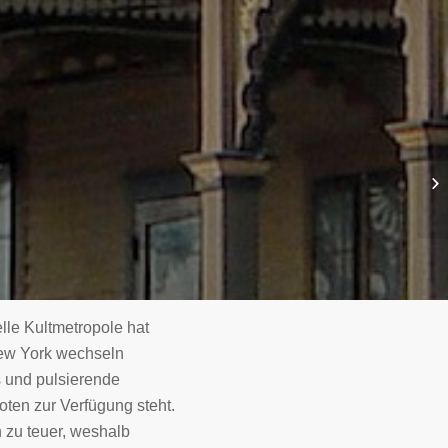
lle Kultmetropole hat
 New York wechseln
s und pulsierende
en zur Verfügung steht.
 zu teuer, weshalb