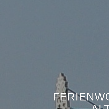
FERIENW
AL