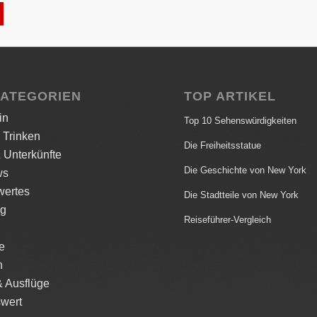
KATEGORIEN
TOP ARTIKEL
in
Top 10 Sehenswürdigkeiten
 Trinken
Die Freiheitsstatue
 Unterkünfte
Die Geschichte von New York
ws
ertes
Die Stadtteile von New York
ng
Reiseführer-Vergleich
le
n
& Ausflüge
wert