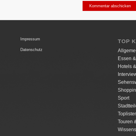
Impressum
TOP 
Datenschutz
Allgeme
Essen &
Hotels &
Intervie
Sehensw
Shoppi
Sport
Stadttei
Topliste
Touren 
Wissens