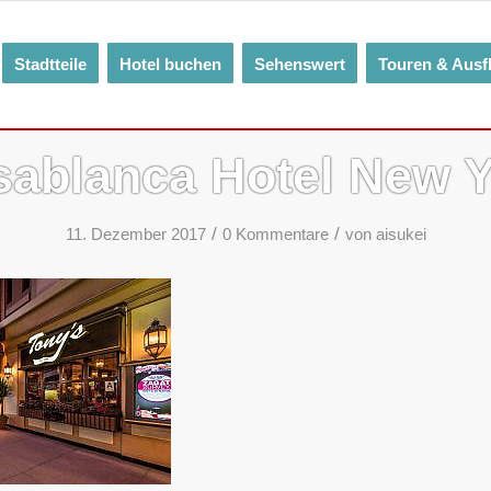
Stadtteile
Hotel buchen
Sehenswert
Touren & Ausf
ablanca Hotel New 
/
/
11. Dezember 2017
0 Kommentare
von
aisukei