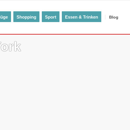
lüge
Shopping
Sport
Essen & Trinken
Blog
York