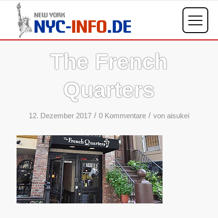
The French
Quarters
/
/
12. Dezember 2017
0 Kommentare
von
aisukei