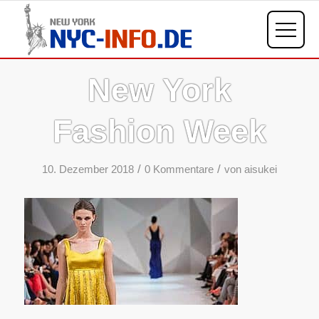
New York
Fashion Week
/
/
10. Dezember 2018
0 Kommentare
von
aisukei