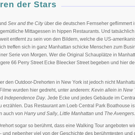
ren der Stars
und
Sex and the City
über die deutschen Fernseher geflimmert i
 gemütliche Mittagessen in hippen Restaurants. Und tatsächlic
hr weit entfernt zu sein von den Bildern, welche die US-amerikan
hlich treffen sich in ganz Manhattan schicke Menschen zum Bus
einer Serie von Morgen. Wer die Original Schauplätze in Manhatta
igere 66 Perry Street Ecke Bleecker Street begeben und hier d
er den Outdoor-Drehorten in New York ist jedoch nicht Manhatta
 Filme wurden hier gedreht, unter anderem:
Kevin allein in New 
nd
Independence Day
. Jede Ecke und jedes Gebäude im Centra
u erzählen. Das Restaurant am Loeb Central Park Boathouse ist
rn auch von
Harry und Sally
,
Little Manhattan
und
The Avengers
 Drehort sogar so berühmt, dass eine Walking Tour angeboten wi
t – und nebenher viel von der Geschichte des berühmtesten und