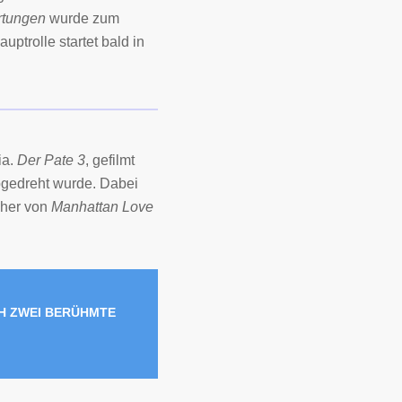
rtungen
wurde zum
uptrolle startet bald in
ia.
Der Pate 3
, gefilmt
bgedreht wurde. Dabei
cher von
Manhattan Love
CH ZWEI BERÜHMTE