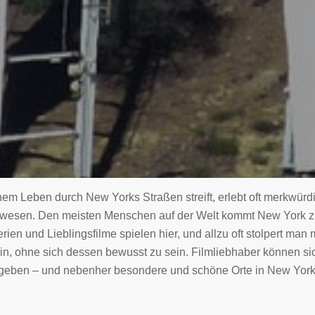
nem Leben durch New Yorks Straßen streift, erlebt oft merkwürdig
ewesen. Den meisten Menschen auf der Welt kommt New York zu
rien und Lieblingsfilme spielen hier, und allzu oft stolpert man 
in, ohne sich dessen bewusst zu sein. Filmliebhaber können si
geben – und nebenher besondere und schöne Orte in New York