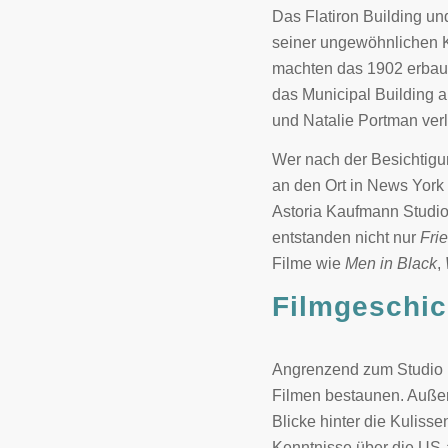
Das Flatiron Building un
seiner ungewöhnlichen K
machten das 1902 erbau
das Municipal Building 
und Natalie Portman ver
Wer nach der Besichtigu
an den Ort in News York
Astoria Kaufmann Studio
entstanden nicht nur
Fri
Filme wie
Men in Black
,
Filmgeschic
Angrenzend zum Studio 
Filmen bestaunen. Außer
Blicke hinter die Kuliss
Kenntnisse über die US-