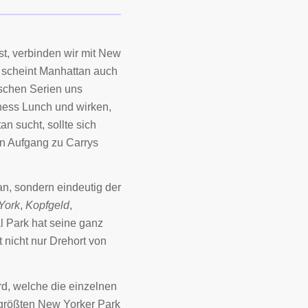
st, verbinden wir mit New
h scheint Manhattan auch
ischen Serien uns
iness Lunch und wirken,
n sucht, sollte sich
en Aufgang zu Carrys
n, sondern eindeutig der
York
,
Kopfgeld
,
l Park hat seine ganz
 nicht nur Drehort von
.
rd, welche die einzelnen
 größten New Yorker Park