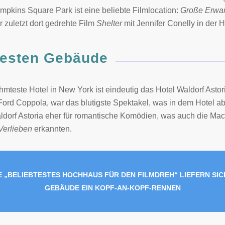
ompkins Square Park ist eine beliebte Filmlocation:
Große Erwa
r zuletzt dort gedrehte Film
Shelter
mit Jennifer Conelly in der Ha
testen Gebäude
hmteste Hotel in New York ist eindeutig das Hotel Waldorf Astor
ord Coppola, war das blutigste Spektakel, was in dem Hotel a
aldorf Astoria eher für romantische Komödien, was auch die Ma
Verlieben
erkannten.
E „BELIEBTESTES HOCHHAUS FÜR DEN FILMDREH“ LIEFERN SI
GEBÄUDE EIN KOPF-AN-KOPF-RENNEN