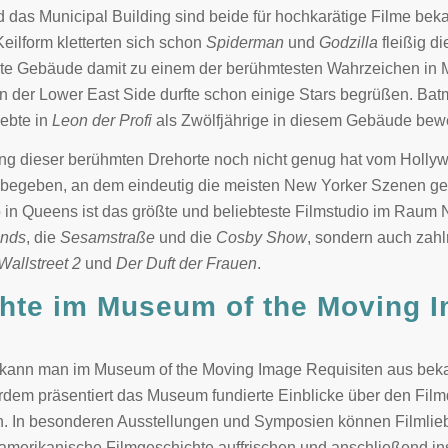
d das Municipal Building sind beide für hochkarätige Filme beka
eilform kletterten sich schon
Spiderman
und
Godzilla
fleißig d
te Gebäude damit zu einem der berühmtesten Wahrzeichen in 
an der Lower East Side durfte schon einige Stars begrüßen. Ba
lebte in
Leon der Profi
als Zwölfjährige in diesem Gebäude bew
ng dieser berühmten Drehorte noch nicht genug hat vom Holly
 begeben, an dem eindeutig die meisten New Yorker Szenen g
 in Queens ist das größte und beliebteste Filmstudio im Raum 
ends
, die
Sesamstraße
und die
Cosby Show
, sondern auch zahl
Wallstreet 2
und
Der Duft der Frauen
.
hte im Museum of the Moving 
kann man im Museum of the Moving Image Requisiten aus bek
dem präsentiert das Museum fundierte Einblicke über den Fi
en. In besonderen Ausstellungen und Symposien können Filmlieb
amerikanische Filmgeschichte auffrischen und anschließend i