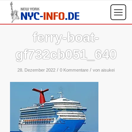
ferry-boat-
gf732cb051_640
/
/
28. Dezember 2022
0 Kommentare
von
aisukei