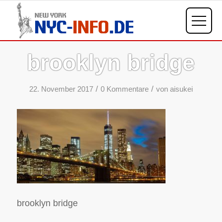
brooklyn bridge
/
/
22. November 2017
0 Kommentare
von
aisukei
brooklyn bridge