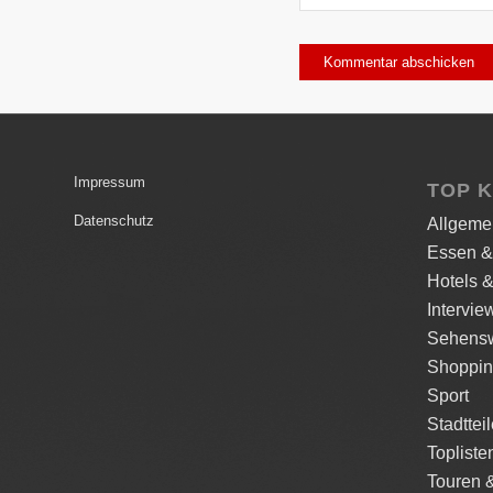
Impressum
TOP 
Datenschutz
Allgeme
Essen &
Hotels &
Intervie
Sehensw
Shoppi
Sport
Stadttei
Topliste
Touren 