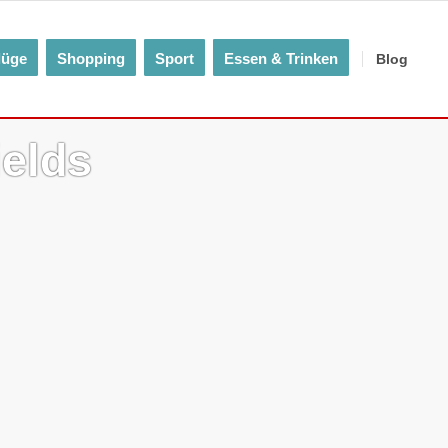
lüge
Shopping
Sport
Essen & Trinken
Blog
ields