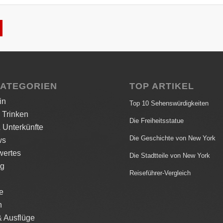
KATEGORIEN
TOP ARTIKEL
in
Top 10 Sehenswürdigkeiten
 Trinken
Die Freiheitsstatue
 Unterkünfte
Die Geschichte von New York
ws
ertes
Die Stadtteile von New York
ng
Reiseführer-Vergleich
le
n
& Ausflüge