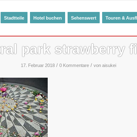
Stadtteile
Hotel buchen
Sehenswert
Touren & Ausf
ral park strawberry f
/
/
17. Februar 2018
0 Kommentare
von
aisukei