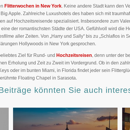
en
Flitterwochen in New York
. Keine andere Stadt kann den Ve
 Big Apple. Zahlreiche Luxushotels des haben sich mit traumha
ten auf Hochzeitsreisende spezialisiert. Insbesondere zum Valen
 eine der romantischsten Städte der USA. Gefühlvoll wird die H
filme aller Zeiten. Von „Harry und Sally“ bis zu „Schlaflos in S
klärungen Hollywoods in New York gesprochen.
 beliebtes Ziel für Rund- und
Hochzeitsreisen
, denn unter der 
en Erholung und Zeit zu Zweit im Vordergrund. Ob in den zahlre
s oder im bunten Miami, in Florida findet jeder sein Flitterg
berühmte Floating Chapel in Sarasota.
Beiträge könnten Sie auch intere