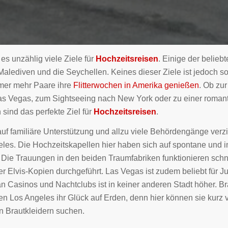
es unzählig viele Ziele für
Hochzeitsreisen
. Einige der beliebt
Malediven und die Seychellen. Keines dieser Ziele ist jedoch so
mer mehr Paare ihre
Flitterwochen in Amerika genießen
. Ob zur
s Vegas, zum Sightseeing nach New York oder zu einer romant
 sind das perfekte Ziel für
Hochzeitsreisen
.
uf familiäre Unterstützung und allzu viele Behördengänge verzich
es. Die Hochzeitskapellen hier haben sich auf spontane und in
. Die Trauungen in den beiden Traumfabriken funktionieren schn
r Elvis-Kopien durchgeführt. Las Vegas ist zudem beliebt für 
n Casinos und Nachtclubs ist in keiner anderen Stadt höher. Br
gen Los Angeles ihr Glück auf Erden, denn hier können sie kurz
 Brautkleidern suchen.